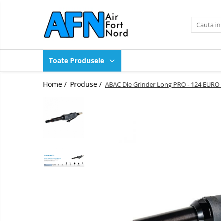
Toate Produsele
Produse
Toate Produsele
Compresoare industriale
Compresoare OilFree Scroll
Home /
Produse /
ABAC Die Grinder Long PRO - 124 EURO
Compresoare High Pressure
Uscatoare de aer
Purje automate de condens
Sistem de tratare condens
Filtre retea
Piese de schimb compresoare
Ulei compresoare
Scule pneumatice
Compresoare transport pneumatic
Echipamente pentru curatat
panouri solare