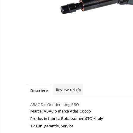
Convertizoare de frecventa
Service compresoare
Invertoare solare
Inchiriere compresoare industriale
incepand de la 25 Euro / Zi
Review-uri
(0)
Descriere
ABAC Die Grinder Long PRO
Marcă: ABAC o marca Atlas Copco
Produs in fabrica Robassomero(TO)-Italy
12 Luni garantie, Service