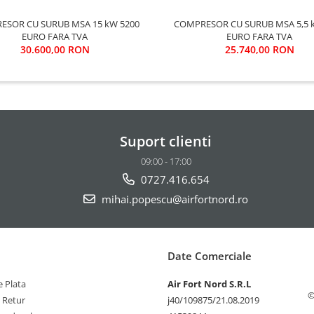
 CU SURUB MSA 15 kW 5200
COMPRESOR CU SURUB MSA 5,5 kW 4370
EURO FARA TVA
EURO FARA TVA
30.600,00 RON
25.740,00 RON
Suport clienti
09:00 - 17:00
0727.416.654
mihai.popescu@airfortnord.ro
Date Comerciale
 Plata
Air Fort Nord S.R.L
©
e Retur
j40/109875/21.08.2019