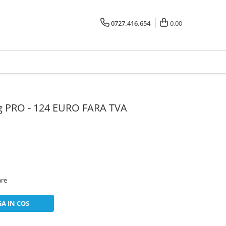
0727.416.654
0,00
g PRO - 124 EURO FARA TVA
are
A IN COS