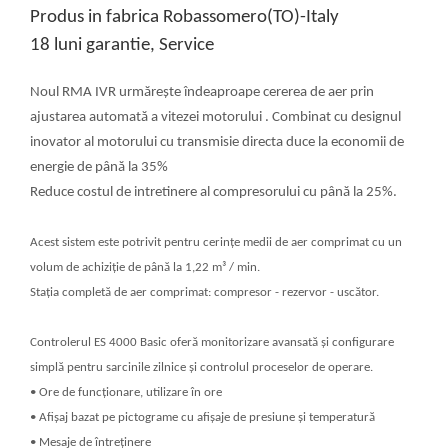
Produs in fabrica Robassomero(TO)-Italy
18 luni garantie, Service
Noul RMA IVR urmărește îndeaproape cererea de aer prin
ajustarea automată a vitezei motorului
. Combinat cu designul
inovator al motorului cu transmisie directa
duce la economii de
energie de până la 35%
Reduce costul de intretinere al compresorului cu până la 25%.
Acest sistem este potrivit pentru cerințe medii de aer comprimat cu un
volum de achiziție de până la 1,22 m³ / min.
Stația completă de aer comprimat: compresor - rezervor - uscător.
Controlerul ES 4000 Basic oferă monitorizare avansată și configurare
simplă pentru sarcinile zilnice și controlul proceselor de operare.
• Ore de funcționare, utilizare în ore
• Afișaj bazat pe pictograme cu afișaje de presiune și temperatură
• Mesaje de întreținere