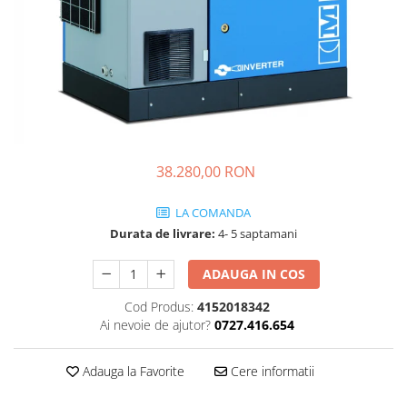
Convertizoare de frecventa
Service compresoare
Invertoare solare
Inchiriere compresoare industriale
incepand de la 25 Euro / Zi
38.280,00 RON
LA COMANDA
Durata de livrare:
4- 5 saptamani
ADAUGA IN COS
Cod Produs:
4152018342
Ai nevoie de ajutor?
0727.416.654
Adauga la Favorite
Cere informatii