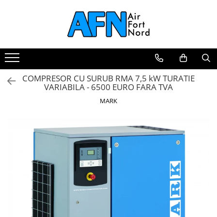
Toate Produsele
Produse
Compresoare industriale
Compresoare OilFree Scroll
COMPRESOR CU SURUB RMA 7,5 kW TURATIE
VARIABILA - 6500 EURO FARA TVA
Compresoare High Pressure
MARK
Uscatoare de aer
Purje automate de condens
Sistem de tratare condens
Filtre retea
Piese de schimb compresoare
Ulei compresoare
Scule pneumatice
Compresoare transport pneumatic
Echipamente pentru curatat
panouri solare