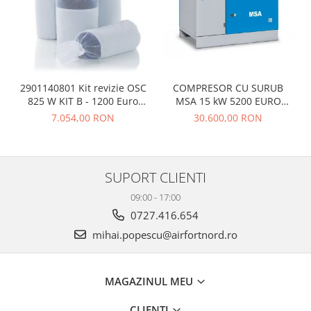
COMPRESOR CU SURUB
2901140801 Kit revizie OSC
MSA 15 kW 5200 EURO
825 W KIT B - 1200 Euro
FARA TVA
fara TVA
30.600,00 RON
7.054,00 RON
SUPORT CLIENTI
09:00 - 17:00
0727.416.654
mihai.popescu@airfortnord.ro
MAGAZINUL MEU
CLIENTI