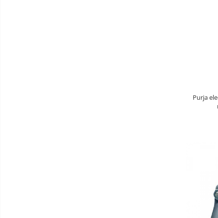
Convertizoare de frecventa
Service compresoare
Invertoare solare
Inchiriere compresoare industriale
incepand de la 25 Euro / Zi
Purja elec