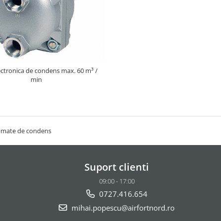
ectronica de condens max. 60 m³ /
min
omate de condens
Suport clienti
09:00 - 17:00
0727.416.654
mihai.popescu@airfortnord.ro