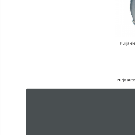
Purja el
Purje aut