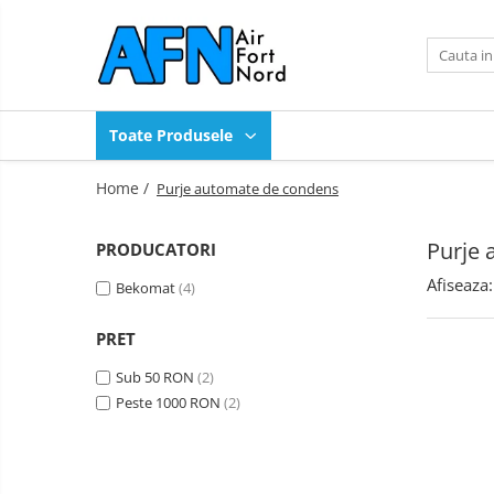
Toate Produsele
Produse
Toate Produsele
Compresoare industriale
Compresoare OilFree Scroll
Home /
Purje automate de condens
Compresoare High Pressure
Uscatoare de aer
Purje
PRODUCATORI
Purje automate de condens
Afiseaza:
Bekomat
(4)
Sistem de tratare condens
Filtre retea
PRET
Piese de schimb compresoare
Ulei compresoare
Sub 50 RON
(2)
Peste 1000 RON
(2)
Scule pneumatice
Compresoare transport pneumatic
Echipamente pentru curatat
panouri solare