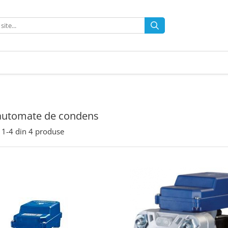
 automate de condens
1-
4
din
4
produse