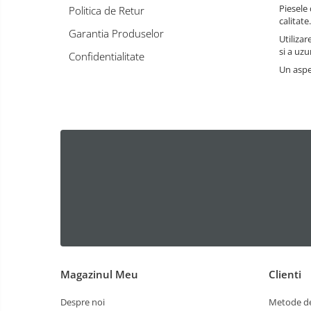
Piesele
Politica de Retur
Convertizoare de frecventa
calitate.
Service compresoare
Garantia Produselor
Utiliza
Invertoare solare
si a uzu
Confidentialitate
Inchiriere compresoare industriale
Un aspe
incepand de la 25 Euro / Zi
Magazinul Meu
Clienti
Despre noi
Metode de