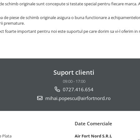
 de schimb originale sunt concepute si testate special pentru fiecare marca. A
rea de piese de schimb originale asigura o buna functionare a echipamentelo
rii premature.
ct foarte important pentru noi este suportul pe care dorim sa vi-l oferim in 
Suport clienti
09:00 - 17:00
0727.416.654
mihai.popescu@airfortnord.ro
Date Comerciale
 Plata
Air Fort Nord S.R.L