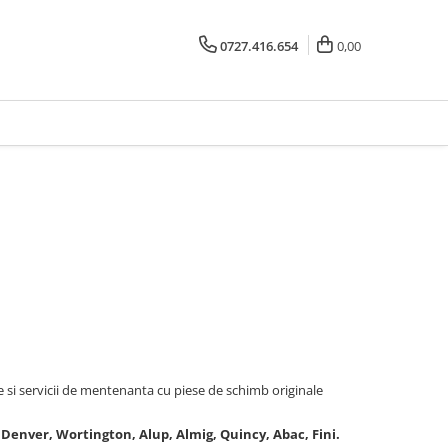
0727.416.654
0,00
i
e si servicii de mentenanta cu piese de schimb originale
Denver, Wortington, Alup, Almig, Quincy, Abac, Fini.