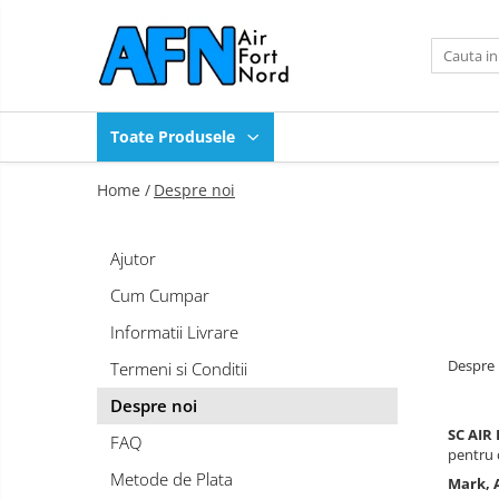
Toate Produsele
Produse
Toate Produsele
Compresoare industriale
Compresoare OilFree Scroll
Home /
Despre noi
Compresoare High Pressure
Uscatoare de aer
Ajutor
Purje automate de condens
Sistem de tratare condens
Cum Cumpar
Filtre retea
Informatii Livrare
Piese de schimb compresoare
Despre 
Termeni si Conditii
Ulei compresoare
Despre noi
Scule pneumatice
SC AIR
Compresoare transport pneumatic
FAQ
pentru 
Echipamente pentru curatat
Metode de Plata
Mark, A
panouri solare