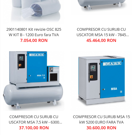
COMPRESOR CU SURUB CU
2901140801 Kit revizie OSC 825
USCATOR MSA 15 kW - 7845
W KIT B - 1200 Euro fara TVA
45.464,00 RON
EURO FARA TVA
7.054,00 RON
COMPRESOR CU SURUB CU
COMPRESOR CU SURUB MSA 15
USCATOR MSA 7,5 kW - 6300
kW 5200 EURO FARA TVA
37.100,00 RON
EURO FARA TVA
30.600,00 RON