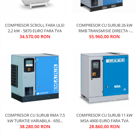
COMPRESOR SCROLL FARA ULEI
COMPRESOR CU SURUB 26 kW
2,2 kW - 5870 EURO FARA TVA
RMB TRANSMISIE DIRECTA -
34.570,00 RON
9500 EURO FARA TVA
55.960,00 RON
COMPRESOR CU SURUB RMA 7,5
COMPRESOR CU SURUB 11 kW
kW TURATIE VARIABILA - 6500
MSA 4900 EURO FARA TVA
38.280,00 RON
EURO FARA TVA
28.860,00 RON