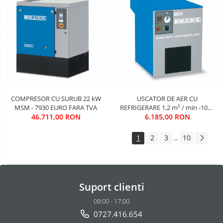
COMPRESOR CU SURUB 22 kW
USCATOR DE AER CU
MSM - 7930 EURO FARA TVA
REFRIGERARE 1,2 m³ / min -1050
46.711,00 RON
EURO FARA TVA
6.185,00 RON
1
2
3
10
...
Suport clienti
09:00 - 17:00
0727.416.654