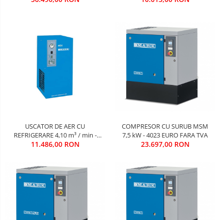
COMPRESOR CU SURUB MSM
USCATOR DE AER CU
7,5 kW - 4023 EURO FARA TVA
REFRIGERARE 4,10 m³ / min -
23.697,00 RON
1950 EURO FARA TVA
11.486,00 RON