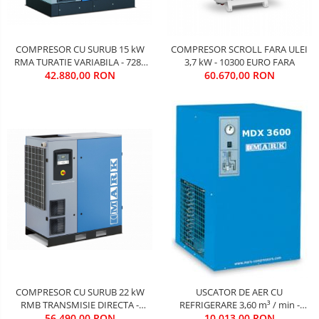
COMPRESOR CU SURUB 15 kW
COMPRESOR SCROLL FARA ULEI
RMA TURATIE VARIABILA - 7280
3,7 kW - 10300 EURO FARA
42.880,00 RON
EURO FARA TVA
60.670,00 RON
COMPRESOR CU SURUB 22 kW
USCATOR DE AER CU
RMB TRANSMISIE DIRECTA -
REFRIGERARE 3,60 m³ / min -
56.490,00 RON
9590 EURO FARA TVA
1700 EURO FARA TVA
10.013,00 RON