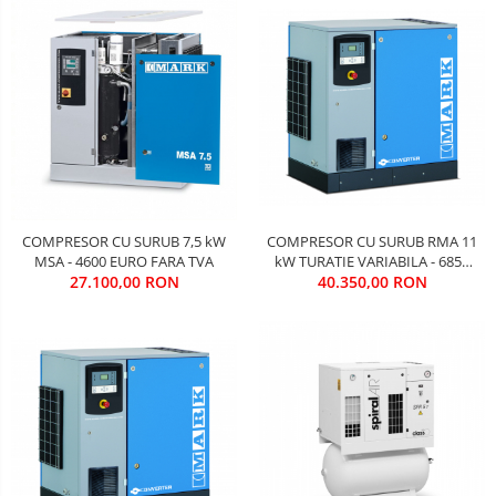
COMPRESOR CU SURUB 7,5 kW
COMPRESOR CU SURUB RMA 11
MSA - 4600 EURO FARA TVA
kW TURATIE VARIABILA - 6850
27.100,00 RON
40.350,00 RON
EURO FARA TVA