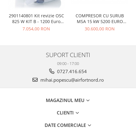
COMPRESOR CU SURUB
2901140801 Kit revizie OSC
MSA 15 kW 5200 EURO
825 W KIT B - 1200 Euro
FARA TVA
fara TVA
30.600,00 RON
7.054,00 RON
SUPORT CLIENTI
09:00 - 17:00
0727.416.654
mihai.popescu@airfortnord.ro
MAGAZINUL MEU
CLIENTI
DATE COMERCIALE