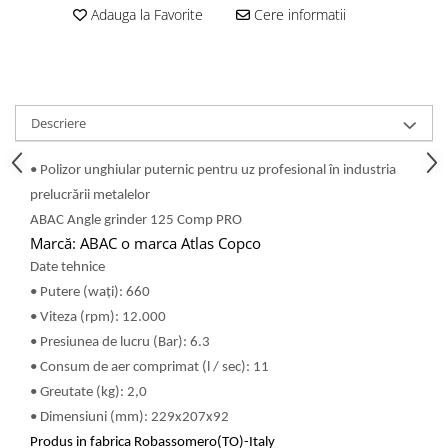
Adauga la Favorite
Cere informatii
Descriere
• Polizor unghiular puternic pentru uz profesional în industria
prelucrării metalelor
ABAC Angle grinder 125 Comp PRO
Marcă: ABAC o marca Atlas Copco
Date tehnice
• Putere (wați): 660
• Viteza (rpm): 12.000
• Presiunea de lucru (Bar): 6.3
• Consum de aer comprimat (l / sec): 11
• Greutate (kg): 2,0
• Dimensiuni (mm): 229x207x92
Produs in fabrica Robassomero(TO)-Italy