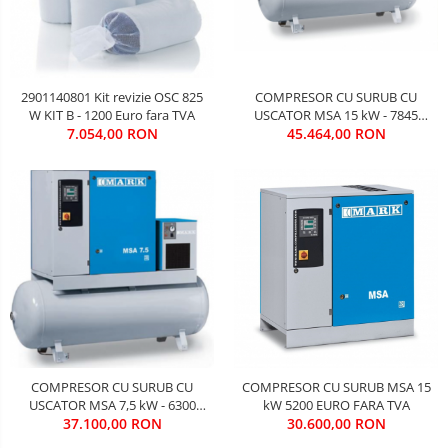
COMPRESOR CU SURUB CU
2901140801 Kit revizie OSC 825
USCATOR MSA 15 kW - 7845
W KIT B - 1200 Euro fara TVA
45.464,00 RON
EURO FARA TVA
7.054,00 RON
COMPRESOR CU SURUB CU
COMPRESOR CU SURUB MSA 15
USCATOR MSA 7,5 kW - 6300
kW 5200 EURO FARA TVA
37.100,00 RON
EURO FARA TVA
30.600,00 RON