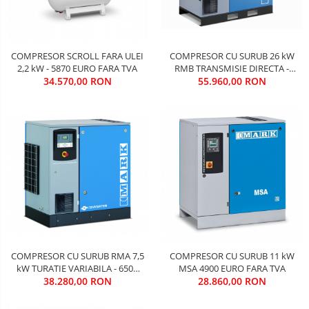
COMPRESOR SCROLL FARA ULEI
COMPRESOR CU SURUB 26 kW
2,2 kW - 5870 EURO FARA TVA
RMB TRANSMISIE DIRECTA -
34.570,00 RON
9500 EURO FARA TVA
55.960,00 RON
COMPRESOR CU SURUB RMA 7,5
COMPRESOR CU SURUB 11 kW
kW TURATIE VARIABILA - 6500
MSA 4900 EURO FARA TVA
38.280,00 RON
EURO FARA TVA
28.860,00 RON