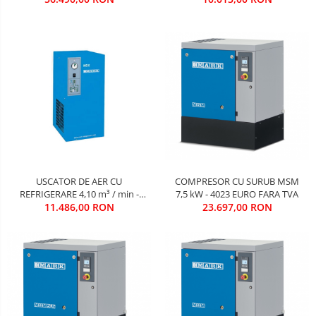
COMPRESOR CU SURUB MSM
USCATOR DE AER CU
7,5 kW - 4023 EURO FARA TVA
REFRIGERARE 4,10 m³ / min -
23.697,00 RON
1950 EURO FARA TVA
11.486,00 RON