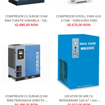
COMPRESOR CU SURUB 15 kW
COMPRESOR SCROLL FARA ULEI
RMA TURATIE VARIABILA - 7280
3,7 kW - 10300 EURO FARA
42.880,00 RON
EURO FARA TVA
60.670,00 RON
COMPRESOR CU SURUB 22 kW
USCATOR DE AER CU
RMB TRANSMISIE DIRECTA -
REFRIGERARE 3,60 m³ / min -
56.490,00 RON
9590 EURO FARA TVA
1700 EURO FARA TVA
10.013,00 RON