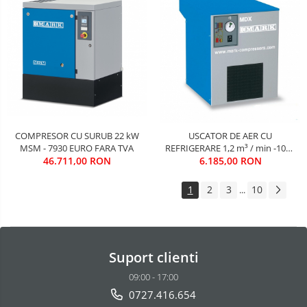
COMPRESOR CU SURUB 22 kW
USCATOR DE AER CU
MSM - 7930 EURO FARA TVA
REFRIGERARE 1,2 m³ / min -1050
46.711,00 RON
EURO FARA TVA
6.185,00 RON
1
2
3
10
...
Suport clienti
09:00 - 17:00
0727.416.654