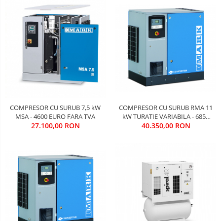
COMPRESOR CU SURUB 7,5 kW
COMPRESOR CU SURUB RMA 11
MSA - 4600 EURO FARA TVA
kW TURATIE VARIABILA - 6850
27.100,00 RON
40.350,00 RON
EURO FARA TVA