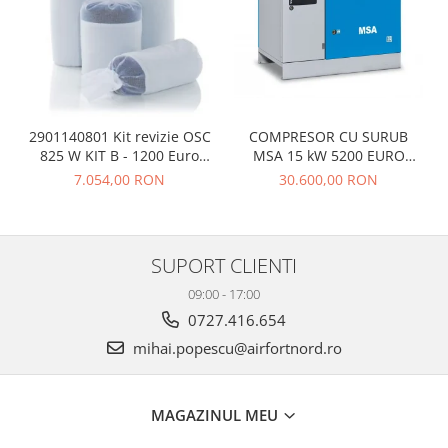
COMPRESOR CU SURUB
2901140801 Kit revizie OSC
MSA 15 kW 5200 EURO
825 W KIT B - 1200 Euro
FARA TVA
fara TVA
30.600,00 RON
7.054,00 RON
SUPORT CLIENTI
09:00 - 17:00
0727.416.654
mihai.popescu@airfortnord.ro
MAGAZINUL MEU