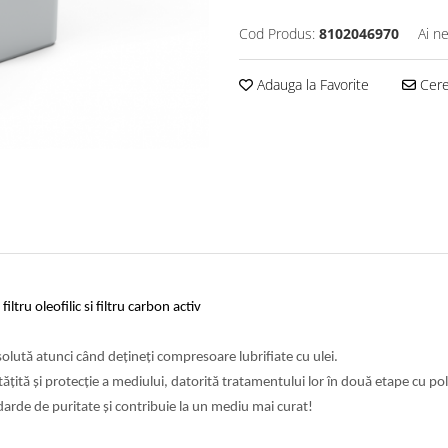
Cod Produs:
8102046970
Ai n
Adauga la Favorite
Cere 
ltru oleofilic si filtru carbon activ
lută atunci când dețineți compresoare lubrifiate cu ulei.
ă și protecție a mediului, datorită tratamentului lor în două etape cu poli
ndarde de puritate și contribuie la un mediu mai curat!