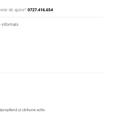
evoie de ajutor?
0727.416.654
informatii
propilenă și cărbune activ.