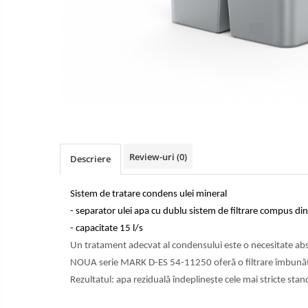
Convertizoare de frecventa
Service compresoare
Invertoare solare
Inchiriere compresoare industriale
incepand de la 25 Euro / Zi
Review-uri
(0)
Descriere
Sistem de tratare condens ulei mineral
- separator ulei apa cu dublu sistem de filtrare compus din fi
- capacitate 15 l/s
Un tratament adecvat al condensului este o necesitate abso
NOUA serie MARK D-ES 54-11250 oferă o filtrare îmbunătățit
Rezultatul: apa reziduală îndeplinește cele mai stricte sta