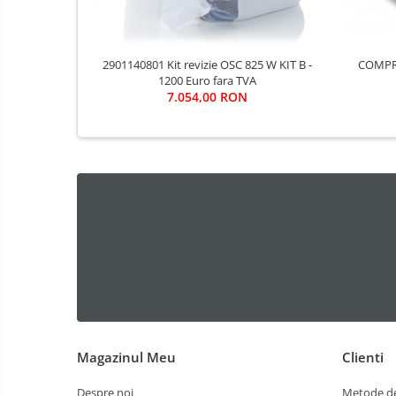
COMPRESOR
2901140801 Kit revizie OSC 825 W KIT B -
1200 Euro fara TVA
7.054,00 RON
Magazinul Meu
Clienti
Despre noi
Metode de