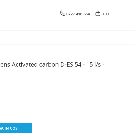
0727.416.654
0,00
ens Activated carbon D-ES 54 - 15 l/s -
A IN COS