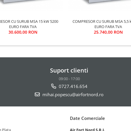
 CU SURUB MSA 15 kW 5200
COMPRESOR CU SURUB MSA 5,5 kW 4370
EURO FARA TVA
EURO FARA TVA
30.600,00 RON
25.740,00 RON
Suport clienti
09:00 - 17:00
0727.416.654
mihai.popescu@airfortnord.ro
Date Comerciale
 Plata
Air Fort Nord S.R.L