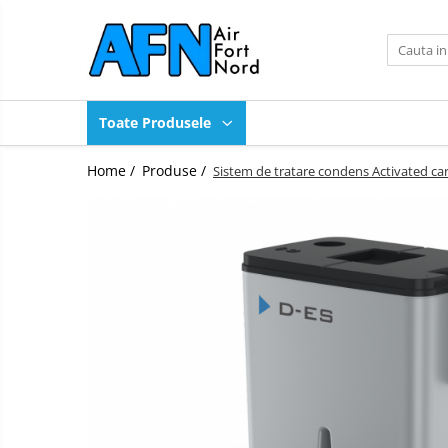
Toate Produsele
Produse
Toate Produsele
Compresoare industriale
Compresoare OilFree Scroll
Home /
Produse /
Sistem de tratare condens Activated car
Compresoare High Pressure
Uscatoare de aer
Purje automate de condens
Sistem de tratare condens
Filtre retea
Piese de schimb compresoare
Ulei compresoare
Scule pneumatice
Compresoare transport pneumatic
Echipamente pentru curatat
panouri solare