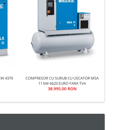
COMPRESOR CU SURUB CU USCATOR MSA
COMPRESOR SCROLL
11 kW 6620 EURO FARA TVA
38.995,00 RON