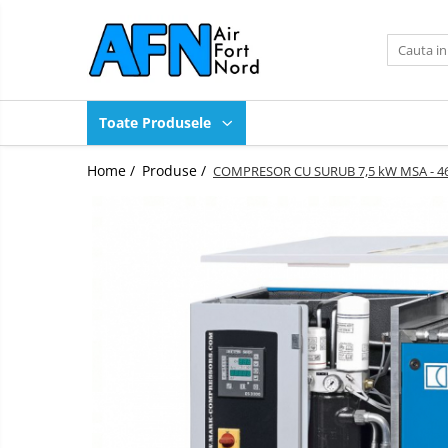
Toate Produsele
Produse
Toate Produsele
Compresoare industriale
Compresoare OilFree Scroll
Home /
Produse /
COMPRESOR CU SURUB 7,5 kW MSA - 4
Compresoare High Pressure
Uscatoare de aer
Purje automate de condens
Sistem de tratare condens
Filtre retea
Piese de schimb compresoare
Ulei compresoare
Scule pneumatice
Compresoare transport pneumatic
Echipamente pentru curatat
panouri solare