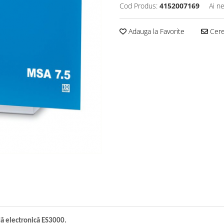
Cod Produs:
4152007169
Ai n
Adauga la Favorite
Cere 
dă electronică ES3000.